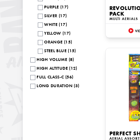
PURPLE (17)
REVOLUTIO
PACK
SILVER (17)
MULTI AERIALS
WHITE (17)
VI
YELLOW (17)
ORANGE (15)
STEEL BLUE (15)
HIGH VOLUME (8)
HIGH ALTITUDE (12)
FULL CLASS-C (56)
LONG DURATION (3)
PERFECT S
AERIAL ASSOR