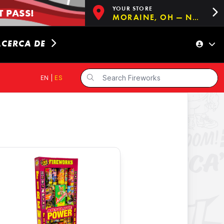
YOUR STORE
 PASS!
MORAINE, OH — NOW OPEN!
ACERCA DE
EN
|
ES