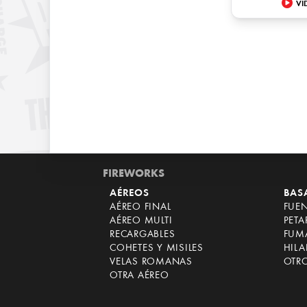
VI
FIREWORKS
AÉREOS
BAS
AÉREO FINAL
FUE
AÉREO MULTI
PET
RECARGABLES
FUM
COHETES Y MISILES
HILA
VELAS ROMANAS
OTR
OTRA AÉREO