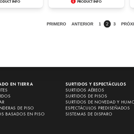
ODUCT INFO
PRODUCT INFO
PRIMERO
ANTERIOR
1
3
PRÓX
2
ADO EN TIERRA
SURTIDOS Y ESPECTÁCULOS
NTES
SURTIDOS AÉREOS
ARDOS
SURTIDOS DE PISOS
AR
SURTIDOS DE NOVEDAD Y HUM
NDERAS DE PISO
ESPECTÁCULOS PREDISEÑADOS
OS BASADOS EN PISO
SISTEMAS DE DISPARO