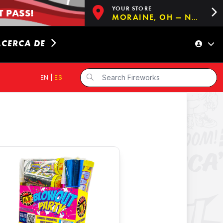
YOUR STORE
 PASS!
MORAINE, OH — NOW OPEN!
ACERCA DE
EN
|
ES