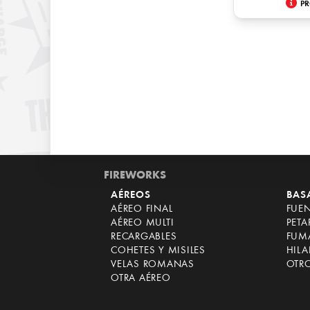
PR
FIREWORKS
AÉREOS
BAS
AÉREO FINAL
FUE
AÉREO MULTI
PET
RECARGABLES
FUM
COHETES Y MISILES
HILA
VELAS ROMANAS
OTR
OTRA AÉREO