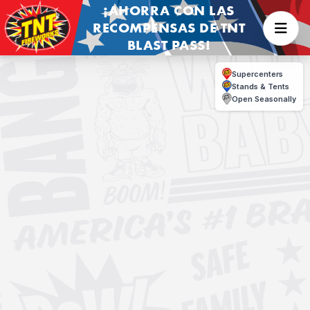
¡AHORRA CON LAS
RECOMPENSAS DE TNT
BLAST PASS!
Supercenters
Stands & Tents
Open Seasonally